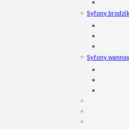
Akcesoria
Syfony brodzi
Syfony br
Syfony bro
Akcesoria
Syfony wanno
Syfony wa
Syfony wa
Akcesoria
Odpływy do pra
Odpływy bidet
Przyłącza mo