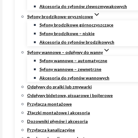
Akcesoria do syfonów zlewozmywakowych
Syfony brodzikowe-prysznicowe
Syfony brodzikowe górnoczyszczące
Syfony brodzikowe – niskie
Akcesoria do syfonów brodzikowych
Syfony wannowe – odpływy do wanny
Syfony wannowe – automatyczne
Syfony wannowe – zewnętrzne
Akcesoria do syfonów wannowych
Odpływy do pralki lub zmywarki
Odpływy bidetowe, pisuarowe i bojlerowe
Przyłącza montażowe
Złączki montażowe i akcesoria
Dozowniki płynów i akcesoria
Przyłącza kanalizacyjne