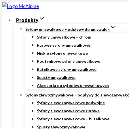
Przejdź
do
Produkty
treści
Syfony umywalkowe – odpływy do umywalek
Syfony umywalkowe – chrom
Rurowe syfony umywalkowe
Niskie syfony umywalkowe
Podtynkowe syfony umywalkowe
Butelkowe syfony umywalkowe
Spusty umywalkowe
Akcesoria do syfonów umywalkowych
Syfony zlewozmywakowe – odpływy do zlewozmywak
Syfony zlewozmywakowe podwójne
Syfony zlewozmywakowe rurowe
Syfony zlewozmywakowe – butelkowe
Spusty zlewozmywakowe