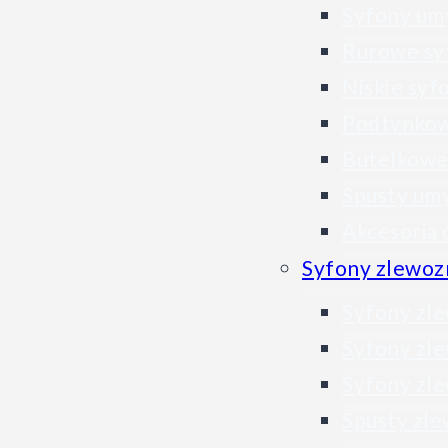
Syfony um
Rurowe sy
Niskie sy
Podtynkow
Butelkowe
Spusty um
Akcesoria
Syfony zlewo
Syfony zl
Syfony zl
Syfony zl
Spusty z