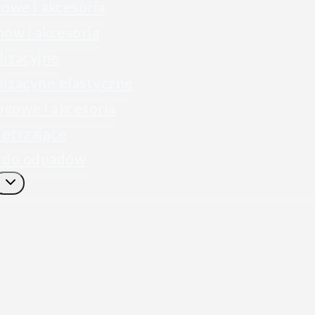
owe i akcesoria
ów i akcesoria
lizacyjne
lizacyne elastyczne
gowe i akcesoria
etrzające
 do odpadów
Przełącz
menu
podrzędne