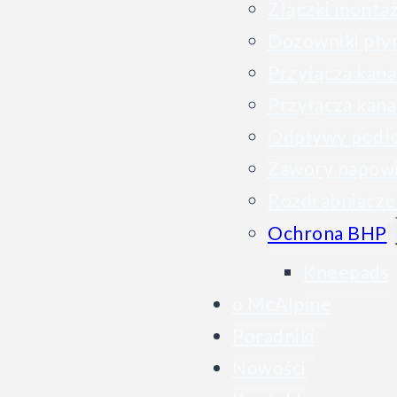
Złączki montaż
Dozowniki płyn
Przyłącza kana
Przyłącza kana
Odpływy podło
Zawory napowi
Rozdrabniacze
Ochrona BHP
Kneepads
o McAlpine
Poradniki
Nowości