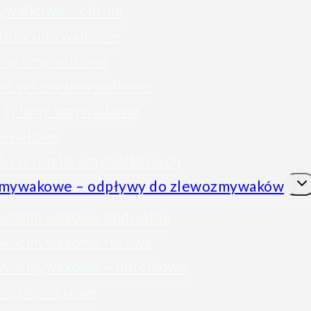
ywalkowe – chrom
fony umywalkowe
fony umywalkowe
e syfony umywalkowe
 syfony umywalkowe
ywalkowe
 do syfonów umywalkowych
Prze
zmywakowe – odpływy do zlewozmywaków
men
pod
ewozmywakowe podwójne
ewozmywakowe rurowe
ewozmywakowe – butelkowe
lewozmywakowe