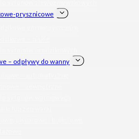
 do syfonów zlewozmywakowych
Przełącz
kowe-prysznicowe
menu
podrzędne
odzikowe górnoczyszczące
dzikowe – niskie
 do syfonów brodzikowych
Przełącz
we – odpływy do wanny
menu
podrzędne
nnowe – automatyczne
nnowe – zewnętrzne
 do syfonów wannowych
lki lub zmywarki
owe, pisuarowe i bojlerowe
ntażowe