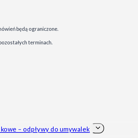
amówień będą ograniczone.
pozostałych terminach.
Przełącz
kowe – odpływy do umywalek
menu
podrzędne