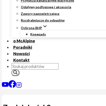
Przyłącza kanalizacyne elastyczne
Odpływy podłogowe i akcesoria
Zawory napowietrzające
Rozdrabniacze do odpadów
Ochrona BHP
Kneepads
o McAlpine
Poradniki
Nowości
Kontakt
Wyszukiwarka
produktów